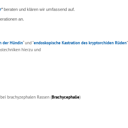
e
“
beraten und klären wir umfassend auf.
erationen an.
n der Hündin
“ und "
endoskopische Kastration des kryptorchiden Rüden
nstechniken hierzu und
ei brachyzephalen Rassen (
Brachycephalie
)