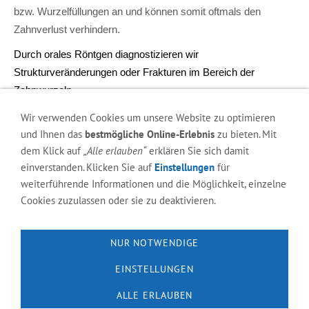
bzw. Wurzelfüllungen an und können somit oftmals den
Zahnverlust verhindern.
Durch orales Röntgen diagnostizieren wir
Strukturveränderungen oder Frakturen im Bereich der
Zahnwurzeln.
Die für die Zahnbehandlung oder anderweitigen Eingriffe in der
Wir verwenden Cookies um unsere Website zu optimieren
Maulhöhle notwendige Vollnarkose überwachen wir mit
und Ihnen das
bestmögliche Online-Erlebnis
zu bieten. Mit
dem Klick auf
„Alle erlauben“
erklären Sie sich damit
umfangreichen Narkose-Monitoring
einverstanden. Klicken Sie auf
Einstellungen
für
Als
Spezialist für Pferdezahnbehandlungen
weiterführende Informationen und die Möglichkeit, einzelne
(Pferdezahnarzt)
haben wir eine etwa
Cookies zuzulassen oder sie zu deaktivieren.
20-jährige Erfahrung
mit vielen nationalen und internationalen
Referenzen vor zu weisen.
NUR NOTWENDIGE
Bitte sprechen Sie uns an!
EINSTELLUNGEN
ALLE ERLAUBEN
Impressum
Datenschutzerklärung
Kontakt
Anfahrt
Cookies